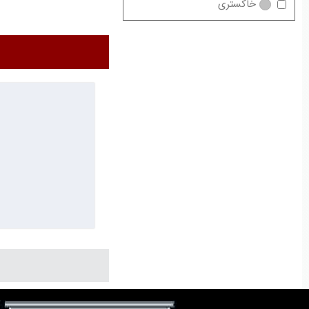
خاکستری
صفحه نمایش یک قطعه 
شده توسط یک پروژکتو
خرید تجهیزات مدرسه 
پرده ضد نور دارای توانایی 
بی نقص است.