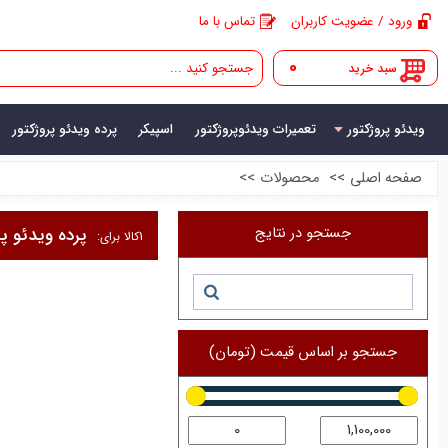
ورود / عضویت کاربران
تماس با ما
0
سبد خرید
ویدئو پروژکتور
تعمیرات ویدئوپروژکتور
اسپیکر
پرده ویدئو پروژکتور
صفحه اصلی
>>
محصولات
>>
جستجو در نتایج
پرده ویدئو پر
1
کالا برای:
جستجو بر اساس قیمت (تومان)