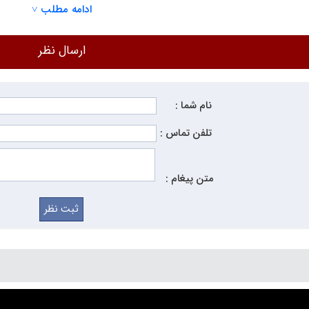
ادامه مطلب ˅
ضروری از تجهیزات هر اتاق کنفرانس، سالن سخنرانی یا یک کلاس مد
ارسال نظر
ر چند رسانه ای را برای مخاطب قابل مشاهده کند و اطمینان حاصل کن
و سرمایه گذاری روی یک پروژکتور خوب، میتوان یک صفحه نمایش مناسب
نام شما :
ضد نور عالی و اثر افزایش رنگ با روشنایی بالا دارد و رنگ آن مانند تلویزیون LCD در شب 
پشتیبانی از کیفیت تصویر با وضوح بالا 4K با ارائه تصویر ظریف با 
تلفن تماس :
متن پیغام :