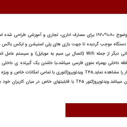
ویدئو پروژکتور T45، دستگاهی است با کیفیت فول اچ دی و با وضوح 1080*1920 برای مص
مهمترین خصوصیت ویدئوپروژکتور T45 داشتن حافظه داخلی بهمراه منوی فارسی میباشد،با داشتن 
اینترنت برنامه های مورد علاقه ی خود را از جمله فیلم،کارتن و اخبار را مشاهده نماید
میکند.دارای کنتراست 1:10000 و لامپی با شدت روشنایی 5000 لومن میباشد.ویدئ