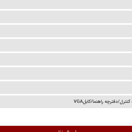
ترل/دفترچه راهنما/کابلVGA