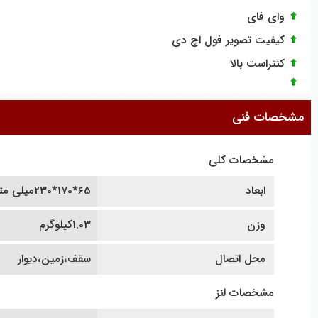
وای فای
کیفیت تصویر فول اچ دی
کنتراست بالا
مشخصات فنی
مشخصات کلی
ابعاد
65*170*230میلی متر
وزن
1.03کیلوگرم
محل اتصال
سقف،زمین،دیوار
مشخصات لنز