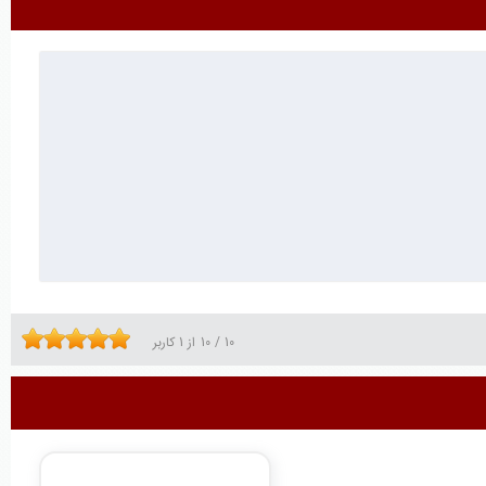
10
/
10
از
1
کاربر