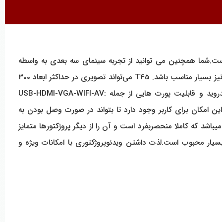
ارف اداری، تجاری و آموزشی طراحی شده است.شما همچنین می توانید از تجربه سینمای سه بعدی به واسطه
پشتیبانی از کیفیت فول اچ دی لذت ببرید بعلاوه وضوح بالای این دستگاه موجب گردیده تا جهت بازی های پلی استیشن و ایکس باکس نیز بسیار مناسب باشد. T45 می‌تواند تصویری در حداکثر ابعاد 300
اینچ از فاصله‌ی2تا7متری ایجاد کند.ویدئوپروژکتور T45دارای امکاناتی دیگر از جمله Wifi (اتصال بی سیم به موبایل) و سیستم عامل اندروید و قابلیت پورت هایی از جمله :USB-HDMI-VGA-WIFI-AV
یک گیرنده ی داخلی این امکان برای کاربر وجود دارد تا بتواند در صورت وصل بودن به
.T45 ویدئوپروژکتوری با تمامی امکانات خاص و ویژه میباشد که کاملا منحصربفرد است و آن را از دیگر پروژکتورها متمایز
وپروژکتور T45 با قابلیتهای خاص در میان کاربران خود بسیار محبوب است.لذت داشتن ویدئوپروژکتوری با امکانات ویژه و