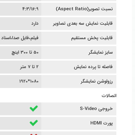
نسبت تصویر(Aspect Ratio)
4:3/16:9
قابلیت نمایش سه بعدی تصاویر
دارد
قابلیت پخش مستقیم
فیلم،فایل صدا،اسناد
سایز نمایشگر
50 تا 300 اینچ
فاصله تا پرده نمایش
2 تا 7 متر
رزولوشن نمایشگر
1080*1920
اتصالات
خروجی S-Video
پورت HDMI